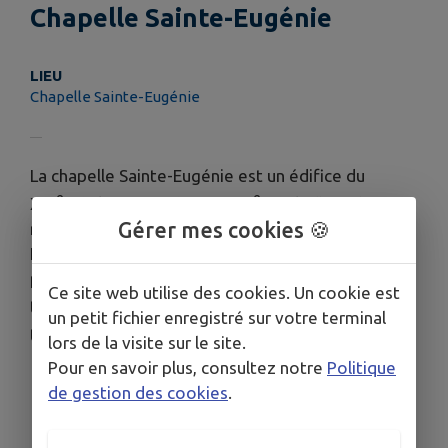
Chapelle Sainte-Eugénie
LIEU
Chapelle Sainte-Eugénie
La chapelle Sainte-Eugénie est un édifice du
e
e
XVI
siècle, remaniée au XVIII
siècle (baies) et
Gérer mes cookies 🍪
restaurée en 1870 à la demande de l’impératrice
Eugénie (pignon ouest). Granit, grès, moellon,
pierre de taille, moellon sans chaîne en pierre de
Ce site web utilise des cookies. Un cookie est
e
taille. À l’intérieur, un ex-voto (XIX
siècle), un
un petit fichier enregistré sur votre terminal
e
e
tronc (XVII
siècle), un retable (XVI
siècle).
lors de la visite sur le site.
Pour en savoir plus, consultez notre
Politique
de gestion des cookies
.