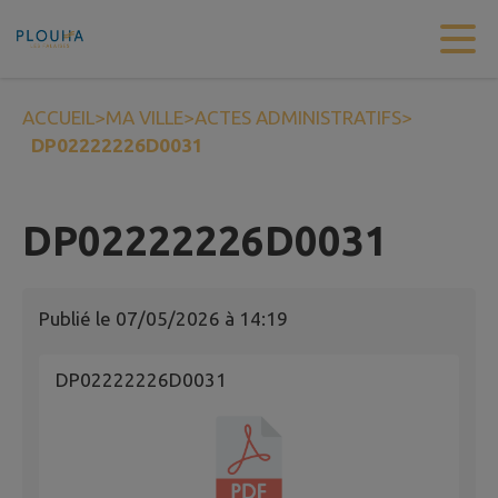
Contenu
Menu
Recherche
Pied de page
ACCUEIL
>
MA VILLE
>
ACTES ADMINISTRATIFS
>
DP02222226D0031
DP02222226D0031
Publié le
07/05/2026 à 14:19
DP02222226D0031