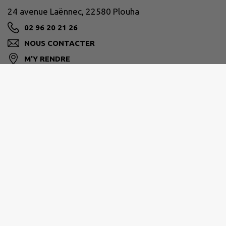
24 avenue Laënnec, 22580 Plouha
02 96 20 21 26
NOUS CONTACTER
M'Y RENDRE
www.plouha.fr
LEFF ARMOR COMMUNAUTÉ
Moulin de Blanchardeau, CS60036, 22290 Lanvollon