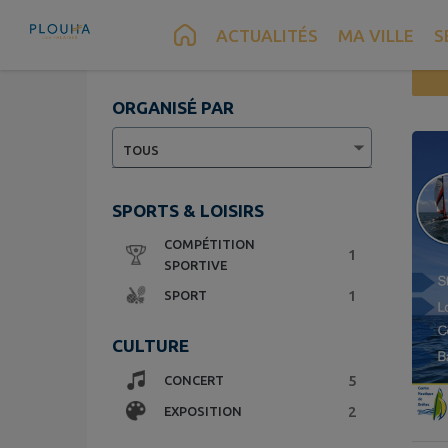
Contenu
Menu
Recherche
Pied de page
Vue liste
ACTUALITÉS
MA VILLE
S
ORGANISÉ PAR
Page 1.
SPORTS & LOISIRS
COMPÉTITION
1
SPORTIVE
1
SPORT
CULTURE
5
CONCERT
2
EXPOSITION