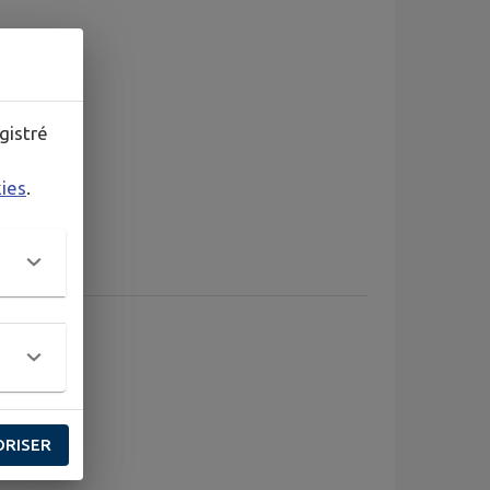
gistré
kies
.
21 AOÛT
ORISER