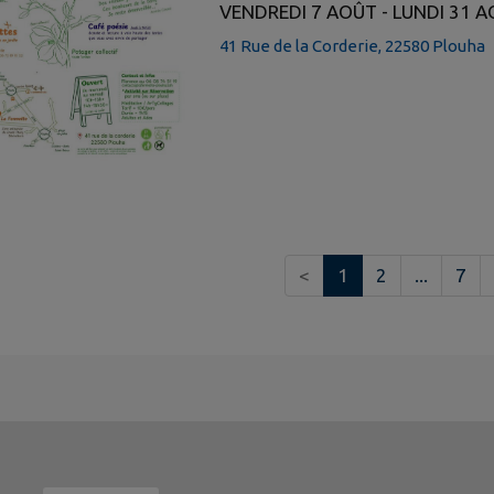
VENDREDI 7 AOÛT - LUNDI 31 
41 Rue de la Corderie, 22580 Plouha
<
1
2
...
7