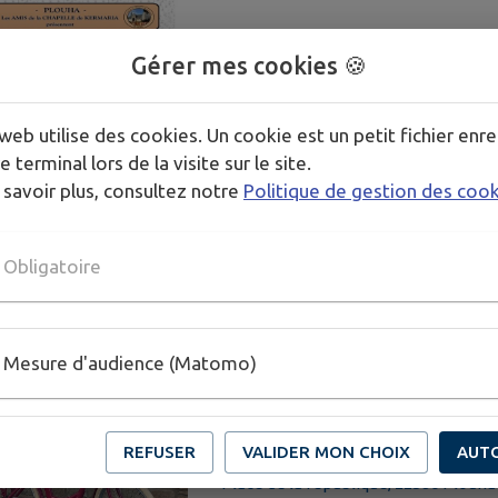
Gérer mes cookies 🍪
Concert
VENDREDI 7 AOÛT
web utilise des cookies. Un cookie est un petit fichier enre
DE 20H00 À 21H30
e terminal lors de la visite sur le site.
 savoir plus, consultez notre
Politique de gestion des coo
Kermaria, 22580 Plouha
Obligatoire
Mesure d'audience (Matomo)
L'été chez Diduañ
VENDREDI 7 AOÛT - VENDREDI 
REFUSER
VALIDER MON CHOIX
AUT
Place de la république, 22580 Plouha