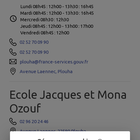
Lundi 08h45 : 12h00 - 13h30 : 16h45
Mardi 08h45 : 12h00 - 13h30 : 16h45
Mercredi 08h30 : 12h30
Jeudi 08h45 : 12h00 - 13h00 : 17h00
Vendredi 08h45 : 12h00
02 52 70 09 90
02 52 70 09 90
plouha@france-services.gouv.fr
Avenue Laennec, Plouha
Ecole Jacques et Mona
Ozouf
02 96 20 24 46
Avenue Laennec, 22580 Plouha