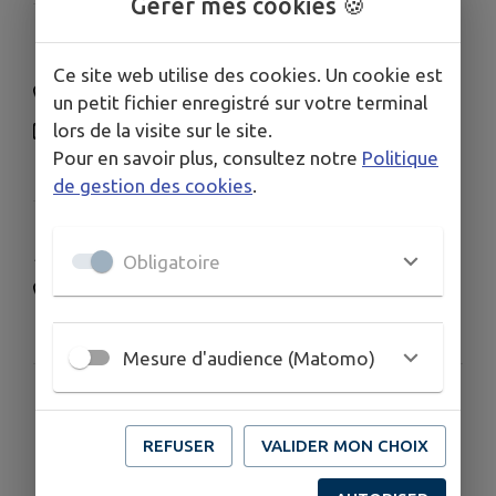
Gérer mes cookies 🍪
EHPAD Les Genêts d'Or
Ce site web utilise des cookies. Un cookie est
02 96 20 24 49
un petit fichier enregistré sur votre terminal
lors de la visite sur le site.
accueil@lgoplouha.fr
Pour en savoir plus, consultez notre
Politique
12 Rue François le Puluard, 22580 Plouha
de gestion des cookies
.
Salle de l'Hermine
Obligatoire
07 57 76 85 91
9 Avenue Laennec, Plouha
Mesure d'audience (Matomo)
Bibliothèque
municipale Erik
REFUSER
VALIDER MON CHOIX