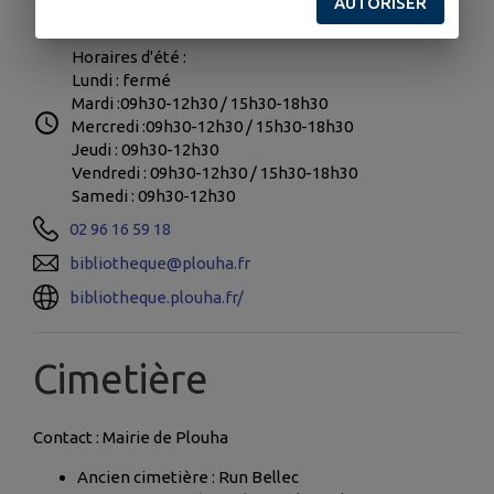
Orsenna
AUTORISER
Horaires d'été :
Lundi : fermé
Mardi :09h30-12h30 / 15h30-18h30
Mercredi :09h30-12h30 / 15h30-18h30
Jeudi : 09h30-12h30
Vendredi : 09h30-12h30 / 15h30-18h30
Samedi : 09h30-12h30
02 96 16 59 18
bibliotheque@plouha.fr
bibliotheque.plouha.fr/
Cimetière
Contact : Mairie de Plouha
Ancien cimetière : Run Bellec