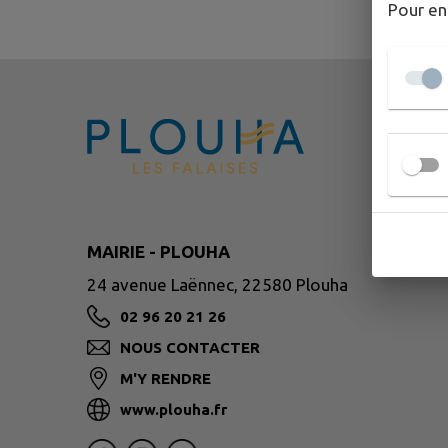
Pour en
MAIRIE - PLOUHA
24 avenue Laënnec, 22580 Plouha
02 96 20 21 26
NOUS CONTACTER
M'Y RENDRE
www.plouha.fr