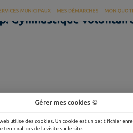
ts Chorégraphiques Ecole
ERVICES MUNICIPAUX
MES DÉMARCHES
MON QUOTI
op. Gymnastique volontaire
Gérer mes cookies 🍪
web utilise des cookies. Un cookie est un petit fichier enre
e terminal lors de la visite sur le site.