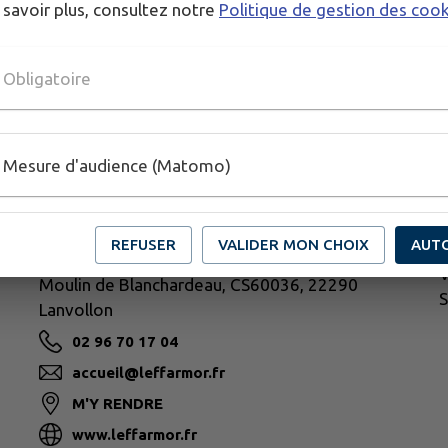
 savoir plus, consultez notre
Politique de gestion des coo
Obligatoire
H
Mesure d'audience (Matomo)
L
M
M
REFUSER
VALIDER MON CHOIX
AUT
J
LEFF ARMOR COMMUNAUTÉ
V
Moulin de Blanchardeau, CS60036, 22290
S
Lanvollon
02 96 70 17 04
accueil@leffarmor.fr
M'Y RENDRE
www.leffarmor.fr