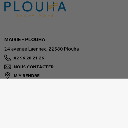
MAIRIE - PLOUHA
24 avenue Laënnec, 22580 Plouha
02 96 20 21 26
NOUS CONTACTER
M'Y RENDRE
www.plouha.fr