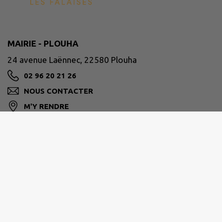
MAIRIE - PLOUHA
24 avenue Laënnec, 22580 Plouha
02 96 20 21 26
NOUS CONTACTER
M'Y RENDRE
www.plouha.fr